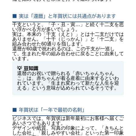
■ 実は「還暦」と年賀状には共通点があります
干支というと、「子・丑・寅…」と続く十二支を思
い浮かべる方が多いでしょう。
実は、本来の「干支（えと）」とは十二支だけでは
ありません。「十干（じっかん）」と「十二支」を
組み合わせた60通りを指します。
還暦が60歳で祝われるのは、この干支が一巡し
て、生まれた年の組み合わせに戻ることに由来して
います。
💡 豆知識
還暦のお祝いで贈られる「赤いちゃんちゃん
こ」は、赤ちゃんが着る産着に由来するといわ
れています。「生まれ変わって新たな人生を迎
える」という意味が込められているそうです。
■ 年賀状は「一年で最初の名刺」
ビジネスでは、年賀状は新年最初にお客様へ届くご
あいさつでもあります。
デザインや紙質、写真の印象によって、「きちんと
した会社」「親しみやすい会社」といった第一印象