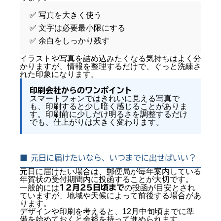
✅ 写真を大きく使う
✅ 文字は必要最小限にする
✅ 余白をしっかり残す
イラストや写真を詰め込みたくなる気持ちはよく分
かりますが、情報を整理するだけで、ぐっと洗練さ
れた印象になります。
印刷会社からのワンポイント
スマートフォンではきれいに見える写真で
も、印刷すると少し暗く感じることがありま
す。印刷前に少しだけ明るさを調整するだけ
でも、仕上がりは大きく変わります。
■ 元日に届けたいなら、いつまでに出せばいい？
元日に届けたい場合は、郵便局が毎年案内している
年賀状の受付期間内に投函することが大切です。
一般的には
12月25日頃まで
の投函が目安とされ
ていますが、地域や天候によって前後する場合があ
ります。
デザインや印刷を考えると、12月中旬頃までに準
備を始めておくと余裕を持って進められます。