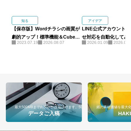
知る
アイデア
【保存版】Wordチラシの画質が
LINE公式アカウント
劇的アップ！標準機能＆CubePD
せ対応を自動化してみた話
2023.07.19
2026.08.07
2026.01.09
2026.01.
Fで「キレイなPDF」を作る方
atGPTとスプレッド
法。
た仕組み
最大500MBまでのデーが送信頂けます。500MB以上のデータ入稿は弊
紙の素材価値を最大
データご入稿
HAK