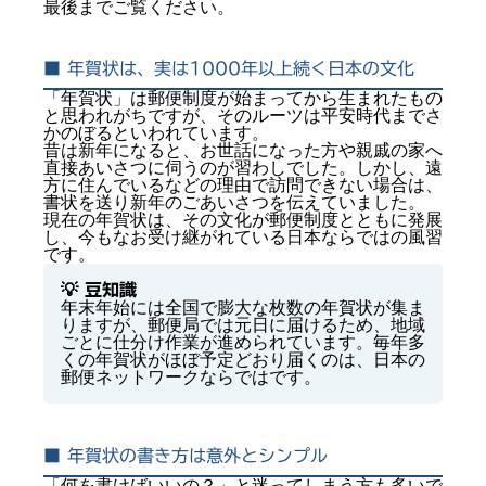
最後までご覧ください。
■ 年賀状は、実は1000年以上続く日本の文化
「年賀状」は郵便制度が始まってから生まれたもの
と思われがちですが、そのルーツは平安時代までさ
かのぼるといわれています。
昔は新年になると、お世話になった方や親戚の家へ
直接あいさつに伺うのが習わしでした。しかし、遠
方に住んでいるなどの理由で訪問できない場合は、
書状を送り新年のごあいさつを伝えていました。
現在の年賀状は、その文化が郵便制度とともに発展
し、今もなお受け継がれている日本ならではの風習
です。
💡 豆知識
年末年始には全国で膨大な枚数の年賀状が集ま
りますが、郵便局では元日に届けるため、地域
ごとに仕分け作業が進められています。毎年多
くの年賀状がほぼ予定どおり届くのは、日本の
郵便ネットワークならではです。
■ 年賀状の書き方は意外とシンプル
「何を書けばいいの？」と迷ってしまう方も多いで