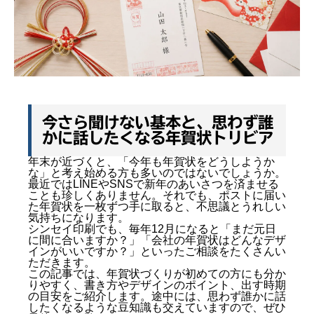
個人情報保護方針
マイページ
今さら聞けない基本と、思わず誰
かに話したくなる年賀状トリビア
年末が近づくと、「今年も年賀状をどうしようか
な」と考え始める方も多いのではないでしょうか。
最近ではLINEやSNSで新年のあいさつを済ませる
ことも珍しくありません。それでも、ポストに届い
た年賀状を一枚ずつ手に取ると、不思議とうれしい
気持ちになります。
シンセイ印刷でも、毎年12月になると「まだ元日
に間に合いますか？」「会社の年賀状はどんなデザ
インがいいですか？」といったご相談をたくさんい
ただきます。
この記事では、年賀状づくりが初めての方にも分か
りやすく、書き方やデザインのポイント、出す時期
の目安をご紹介します。途中には、思わず誰かに話
したくなるような豆知識も交えていますので、ぜひ