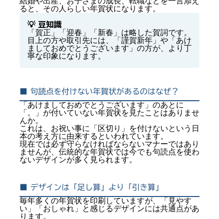
結婚や出産、お子さまの成長、転職などを一言添え
ると、その人らしい年賀状になります。
💡 豆知識
「賀正」「迎春」「新春」は略した賀詞です。
目上の方や取引先には、「謹賀新年」や「あけ
ましておめでとうございます」の方が、より丁
寧な印象になります。
■ 句読点を付けない年賀状があるのはなぜ？
「あけましておめでとうございます」のあとに
「。」が付いていない年賀状を見たことはありませ
んか。
これは、お祝い事に「区切り」を付けないという日
本の考え方に由来するといわれています。
現在では必ず守らなければならないマナーではあり
ませんが、伝統的な年賀状では今でも句読点を使わ
ないデザインが多く見られます。
■ デザインは「足し算」より「引き算」
毎年多くの年賀状を印刷していますが、「見やす
い」「おしゃれ」と感じるデザインには共通点があ
ります。