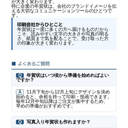
が大きく変わります。
特に企業の年賀状は、会社のブランドイメージを伝
える大切なコミュニケーションツールのひとつで
す。
印刷会社からひとこと
年賀状は一度に多くの方へ届けるものだから
こそ、読みやすい文字の大きさや写真の明る
さ、紙質まで気を配ることで、受け取った方
の印象が大きく変わります。
■ よくあるご質問
Q
年賀状はいつ頃から準備を始めればよい
ですか？
A
11月下旬から12月上旬にデザインを決め
始めると、余裕を持って印刷・投函できます。
毎年12月中旬以降はご注文が集中するため、
早めの準備がおすすめです。
Q
写真入り年賀状も作れますか？