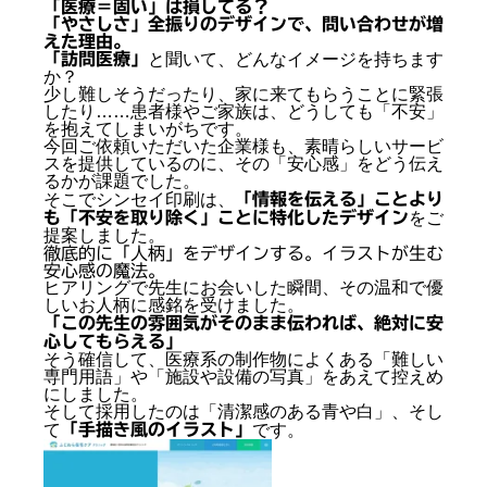
「医療＝固い」は損してる？
「やさしさ」全振りのデザインで、問い合わせが増
えた理由。
「訪問医療」
と聞いて、どんなイメージを持ちます
か？
少し難しそうだったり、家に来てもらうことに緊張
したり……患者様やご家族は、どうしても「不安」
を抱えてしまいがちです。
今回ご依頼いただいた企業様も、素晴らしいサービ
スを提供しているのに、その「安心感」をどう伝え
るかが課題でした。
そこでシンセイ印刷は、
「情報を伝える」ことより
も「不安を取り除く」ことに特化したデザイン
をご
提案しました。
徹底的に「人柄」をデザインする。イラストが生む
安心感の魔法。
ヒアリングで先生にお会いした瞬間、その温和で優
しいお人柄に感銘を受けました。
「この先生の雰囲気がそのまま伝われば、絶対に安
心してもらえる」
そう確信して、医療系の制作物によくある「難しい
専門用語」や「施設や設備の写真」をあえて控えめ
にしました。
そして採用したのは「清潔感のある青や白」、そし
て
「手描き風のイラスト」
です。