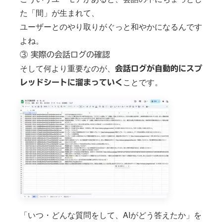
1. AI店長が24時間対応？LINEでお出迎えする「ね
た「間」が生まれて、
こ社長」
ユーザーとのやり取りがぐっと和やかになるんです
2. 裏側の仕組み：Googleスプレッドシートでまる
ごと一元管理
よね。
3. 実際に使ってみて感じたメリット
③ 実際の会話ログの確認
さいごに：AIは仕事を奪うのではなく、「時間」を
返してくれる
そして何より重要なのが、
会話ログが自動的にスプ
よくあるご質問（FAQ）
ことです。
レッドシートに溜まっていく
「いつ・どんな質問をして、AIがどう答えたか」を