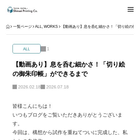
できること
一覧ページ
ALL
,
WORKS
【動画あり】息を呑む細かさ！「切り絵の御
知る
1
ALL
データご入稿
【動画あり】息を呑む細かさ！「切り絵
の御朱印帳」ができるまで
事業内容
2026.02.18
2026.07.18
お問合せ
お知らせ
皆様こんにちは！
いつもブログをご覧いただきありがとうございま
す。
今回は、構想から試作を重ねてついに完成した、私
REPEAT
知る
Instagram