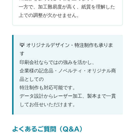
一方で、加工難易度が高く、紙質を理解した
上での調整が欠かせません。
印刷会社が本気で作った「細部へのこだわり」
キラキラしたラメ用紙 × レーザー加工という挑戦
💡 オリジナルデザイン・特注制作も承りま
よくあるご質問（Q&A）
す
お問い合わせはこちら
印刷会社ならではの強みを活かし、
企業様の記念品・ノベルティ・オリジナル商
品としての
特注制作も対応可能です。
データ設計からレーザー加工、製本まで一貫
してお任せいただけます。
よくあるご質問（Q&A）