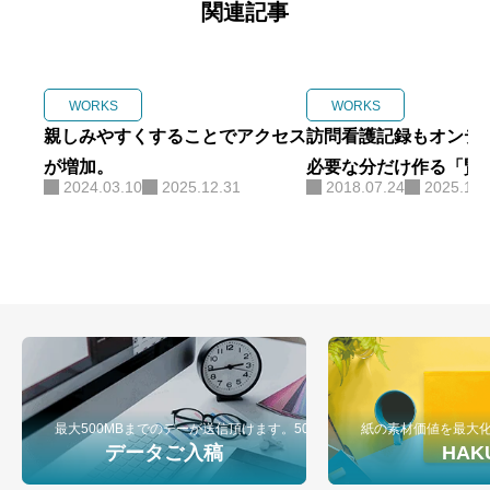
関連記事
WORKS
WORKS
親しみやすくすることでアクセス
訪問看護記録もオンデ
が増加。
必要な分だけ作る「賢
2024.03.10
2025.12.31
2018.07.24
2025.12.
注」の極意。
最大500MBまでのデーが送信頂けます。500MB以上のデータ入稿は弊
紙の素材価値を最大
データご入稿
HAK