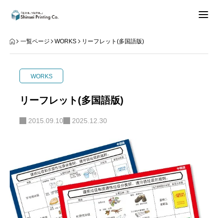
できること
一覧ページ
WORKS
リーフレット(多国語版)
知る
WORKS
データご入稿
リーフレット(多国語版)
事業内容
2015.09.10
2025.12.30
お問合せ
お知らせ
REPEAT
知る
Instagram