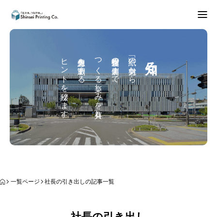
できること
ヒントを綴ります。
想像力を刺激する、
つくる楽しみを共有し、
製作過程の裏側まで。
「紙」の魅力から、
知る
知る
データご入稿
事業内容
お問合せ
お知らせ
一覧ページ
社長の引き出しの記事一覧
社長の引き出し
REPEAT
知る
Instagram