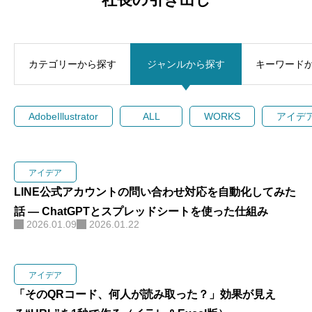
個人情報保護方針
会社概要
カテゴリーから探す
ジャンルから探す
キーワード
マイページ
AdobeIllustrator
ALL
WORKS
アイデ
アイデア
LINE公式アカウントの問い合わせ対応を自動化してみた
話 ― ChatGPTとスプレッドシートを使った仕組み
2026.01.09
2026.01.22
アイデア
「そのQRコード、何人が読み取った？」効果が見え