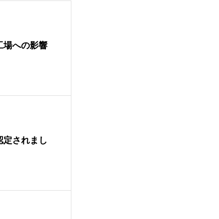
工場への影響
認定されまし
針