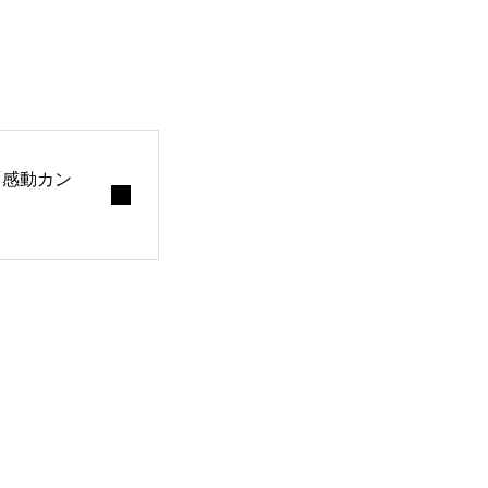
と
「感動カン
入稿