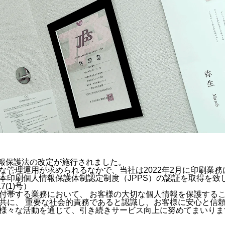
人情報保護法の改定が施行されました。
な管理運用が求められるなかで、当社は2022年2月に印刷業
本印刷個人情報保護体制認定制度（JPPS）の認証を取得を致
7(1)号）
付帯する業務において、 お客様の大切な個人情報を保護する
共に、 重要な社会的責務であると認識し、お客様に安心と信
様々な活動を通じて、引き続きサービス向上に努めてまいりま