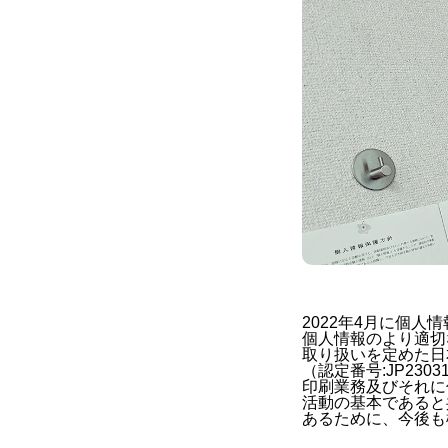
2022年4月に個
個人情報のより適切
取り扱いを定めた日
（認定番号:JP23031
印刷業務及びそれに
活動の基本であると
あるために、今後も