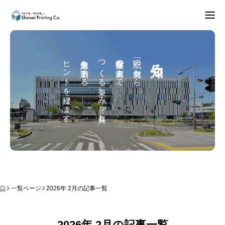
できること
ヒントを綴ります。
想像力を刺激する、
つくる楽しみを共有し、
製作過程の裏側まで。
「紙」の魅力から、
知る
知る
データご入稿
事業内容
お問合せ
お知らせ
一覧ページ
2026年 2月の記事一覧
2026年 2月の記事一覧
REPEAT
知る
Instagram