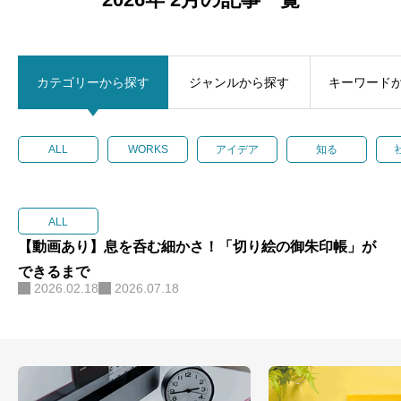
個人情報保護方針
会社概要
カテゴリーから探す
ジャンルから探す
キーワード
マイページ
ALL
WORKS
アイデア
知る
ALL
【動画あり】息を呑む細かさ！「切り絵の御朱印帳」が
できるまで
2026.02.18
2026.07.18